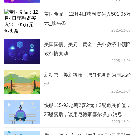
2025-12-05
因子的通知》答记者问
盖世食品：12月4日获融资买入501.05万
元_热头条
2025-12-05
美国国债、美元、黄金：失业救济申领降
致行情变动
2025-12-04
新动态：美新科技：聘任包明辉为副总经
理
2025-12-04
快船115-92老鹰2喜2忧！2配角展价值，
邓恩落后，该用尼德豪塞尔 焦点消息
2025-12-04