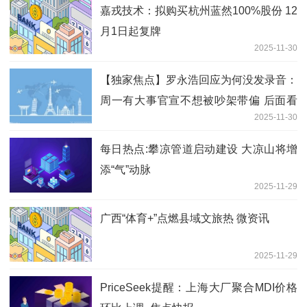
嘉戎技术：拟购买杭州蓝然100%股份 12
月1日起复牌
2025-11-30
【独家焦点】罗永浩回应为何没发录音：
周一有大事官宣不想被吵架带偏 后面看
2025-11-30
情况 此前喊话华杉需公开道歉
每日热点:攀凉管道启动建设 大凉山将增
添“气”动脉
2025-11-29
广西“体育+”点燃县域文旅热 微资讯
2025-11-29
PriceSeek提醒：上海大厂聚合MDI价格