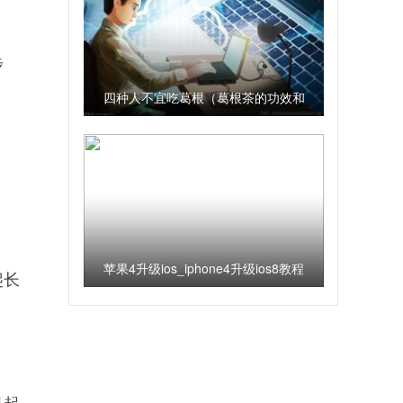
步
四种人不宜吃葛根（葛根茶的功效和
泡法）
苹果4升级ios_iphone4升级ios8教程
爬长
天天新资讯
引起