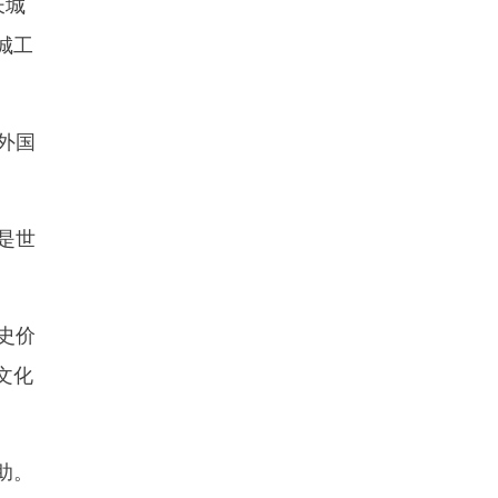
长城
城工
。
外国
是世
史价
文化
助。