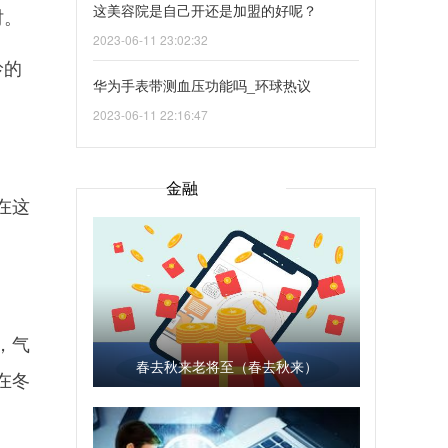
这美容院是自己开还是加盟的好呢？
时。
2023-06-11 23:02:32
岭的
华为手表带测血压功能吗_环球热议
2023-06-11 22:16:47
金融
在这
，气
春去秋来老将至（春去秋来）
在冬