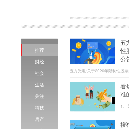
关键词：
五
性
推荐
公
财经
五方光电:关于2020年限制性
社会
生活
看
准
关注
1、
科技
房产
搜