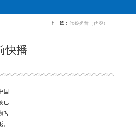
上一篇：
代餐奶昔（代餐）
前快播
中国
便已
游客
返。