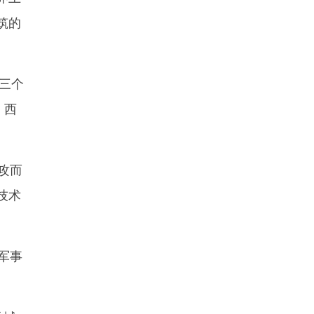
筑的
西三个
，西
攻而
技术
军事